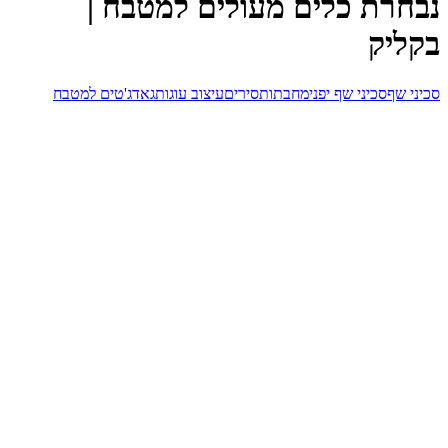
בחרת כלים מעולים למטבח |
קליק
כיני שף
סכיני שף יפני
מחבתות
סירים
עיצוב עוגות
גאדג'טים למטבח