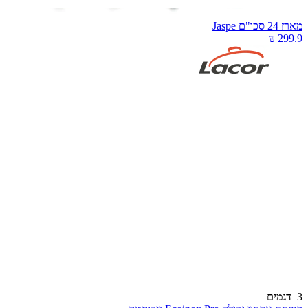
רז 24 סכו"ם Jaspe
דגמים