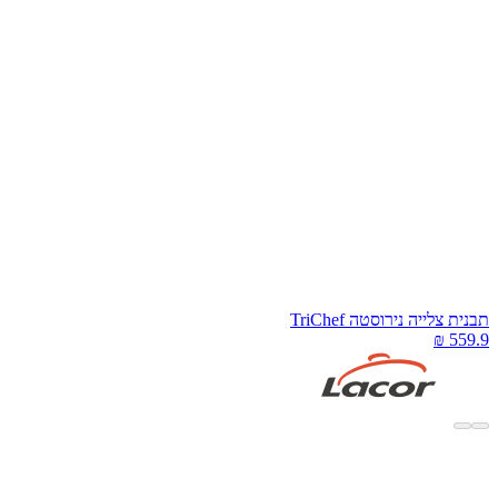
בנית צלייה נירוסטה TriChef