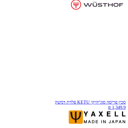
כין פריסה סוג'יהיקי KETU פלדת דמשק