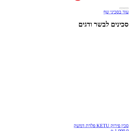
וד בסכיני שף
כינים לבשר ודגים
כין פירוק KETU פלדת דמשק