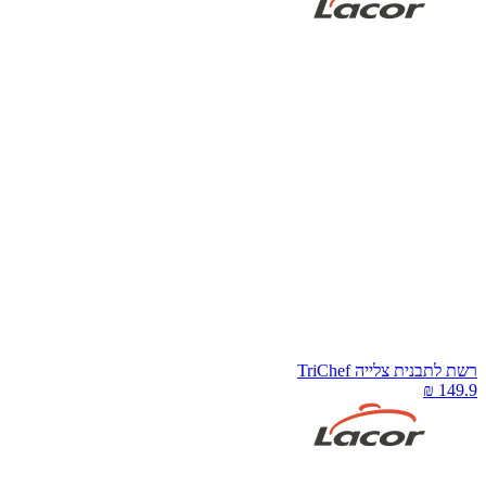
שת לתבנית צלייה TriChef