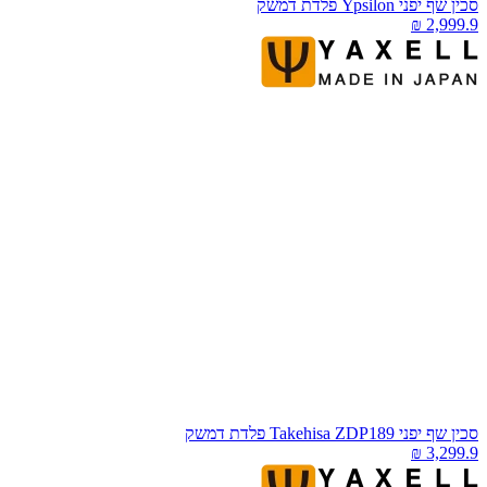
כין שף יפני Ypsilon פלדת דמשק
כין שף יפני Takehisa ZDP189 פלדת דמשק