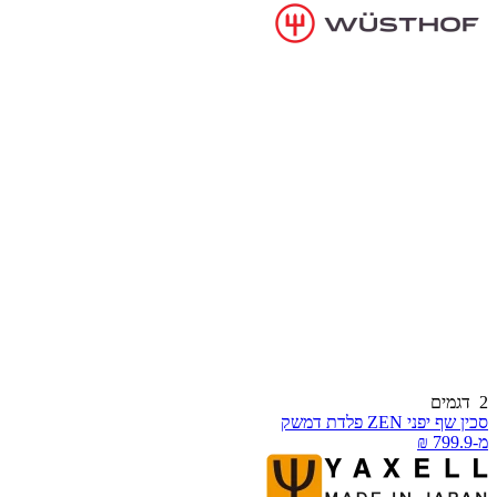
דגמים
כין שף יפני ZEN פלדת דמשק
-