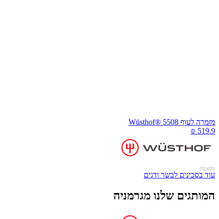
זמרה לעוף Wüsthof® 5508
וד בסכינים לבשר ודגים
מותגים שלנו מגרמניה