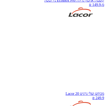
ופסת אחסון גדולה Ecoinox Pro נירוסטה
-
כתש ועלי גרניט 20 Lacor