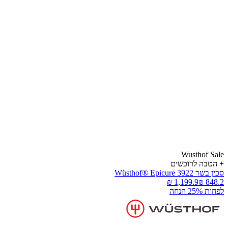
Wusthof Sal
הטבה
לרוכשים
כין בשר Wüsthof® Epicure 3922
פחות 25% הנחה